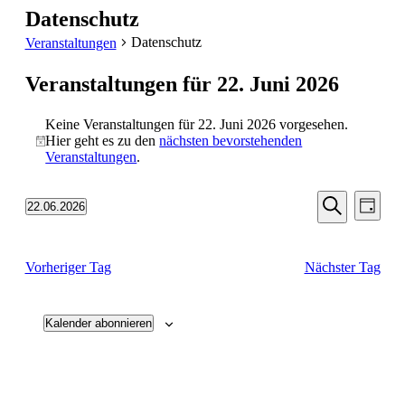
Datenschutz
Datenschutz
Veranstaltungen
Veranstaltungen für 22. Juni 2026
Keine Veranstaltungen für 22. Juni 2026 vorgesehen.
Hier geht es zu den
nächsten bevorstehenden
Hinweis
Veranstaltungen
.
Veransta
Vera
22.06.2026
Tag
Ansic
Suche
Datum
Suche
Navi
wählen.
und
Vorheriger Tag
Nächster Tag
Ansichten
Navigati
Kalender abonnieren