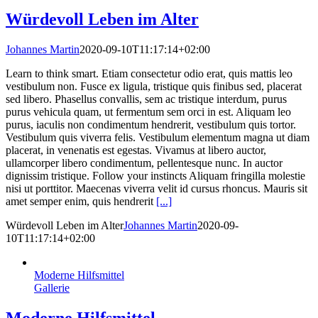
Würdevoll Leben im Alter
Johannes Martin
2020-09-10T11:17:14+02:00
Learn to think smart. Etiam consectetur odio erat, quis mattis leo
vestibulum non. Fusce ex ligula, tristique quis finibus sed, placerat
sed libero. Phasellus convallis, sem ac tristique interdum, purus
purus vehicula quam, ut fermentum sem orci in est. Aliquam leo
purus, iaculis non condimentum hendrerit, vestibulum quis tortor.
Vestibulum quis viverra felis. Vestibulum elementum magna ut diam
placerat, in venenatis est egestas. Vivamus at libero auctor,
ullamcorper libero condimentum, pellentesque nunc. In auctor
dignissim tristique. Follow your instincts Aliquam fringilla molestie
nisi ut porttitor. Maecenas viverra velit id cursus rhoncus. Mauris sit
amet semper enim, quis hendrerit
[...]
Würdevoll Leben im Alter
Johannes Martin
2020-09-
10T11:17:14+02:00
Moderne Hilfsmittel
Gallerie
Moderne Hilfsmittel